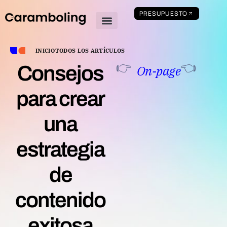
PRESUPUESTO
Quienes somos
Academia de marketing digital
INICIO
TODOS LOS ARTÍCULOS
👉
👈
Consejos
On-page
para crear
una
estrategia
de
contenido
exitosa