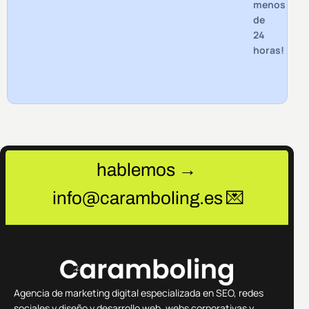
menos
de
24
horas!
hablemos →
info@caramboling.es 💌
Agencia de marketing digital especializada en SEO, redes
sociales y diseño y desarrollo web, webs corporativas y