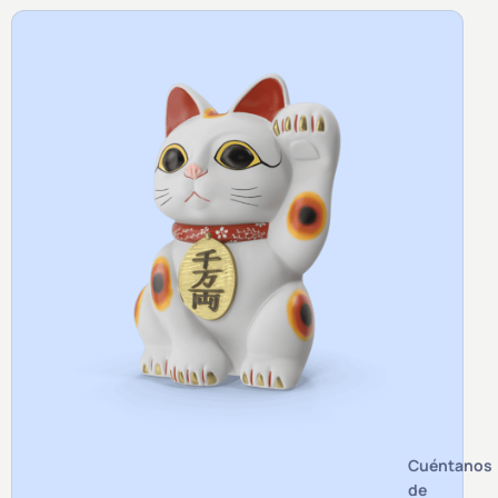
Cuéntanos
de