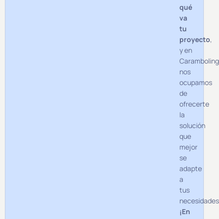
qué
va
tu
proyecto
,
y en
Carambolin
nos
ocupamos
de
ofrecerte
la
solución
que
mejor
se
adapte
a
tus
necesidade
¡En