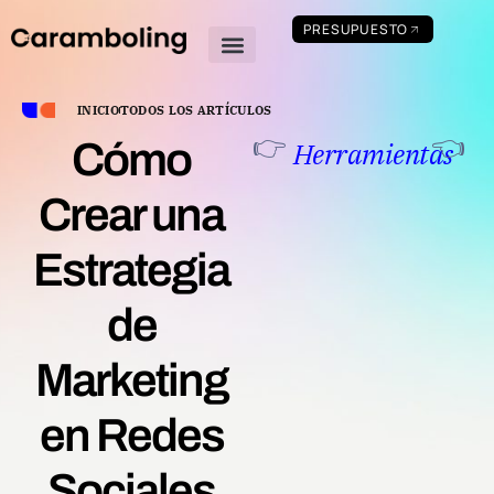
PRESUPUESTO
Quienes somos
Academia de marketing digital
INICIO
TODOS LOS ARTÍCULOS
👉
👈
Cómo
Herramientas
Crear una
Estrategia
de
Marketing
en Redes
Sociales