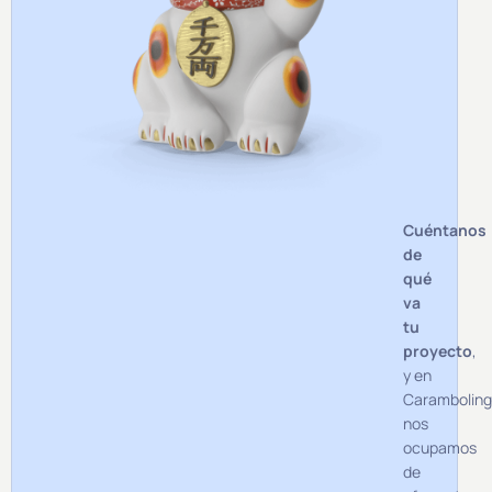
Cuéntanos
de
qué
va
tu
proyecto
,
y en
Carambolin
nos
ocupamos
de