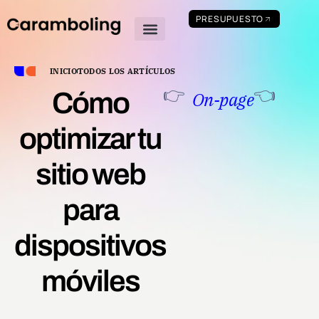
PRESUPUESTO
Quienes somos
Academia de marketing digital
INICIO
TODOS LOS ARTÍCULOS
👉
👈
Cómo
On-page
optimizar tu
sitio web
para
dispositivos
móviles